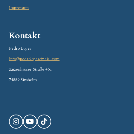
Impressum
Kontakt
Pedro Lopes
info@pedrolopesofficial.com
Zuzenhäuser Straße 46a
74889 Sinsheim
I
Y
T
n
o
i