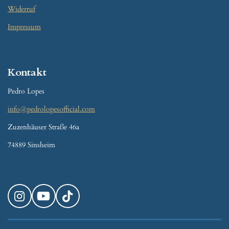
Widerruf
Impressum
Kontakt
Pedro Lopes
info@pedrolopesofficial.com
Zuzenhäuser Straße 46a
74889 Sinsheim
I
Y
T
n
o
i
s
u
k