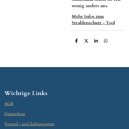
wenig anders aus.
Mehr Infos zum
Strahlenschutz - Tool
T
T
T
T
e
e
e
e
i
i
i
i
l
l
l
l
e
e
e
e
n
n
n
n
Wichtige Links
AGB
Datenschutz
Versand - und Zahlungsarten