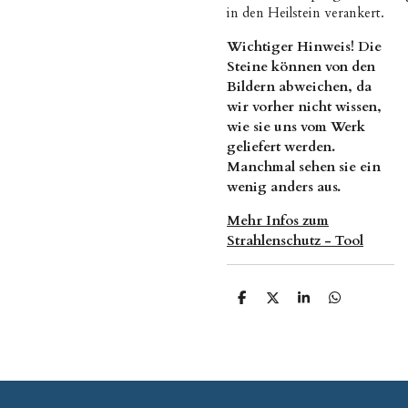
in den Heilstein verankert.
Wichtiger Hinweis! D
ie
Steine können von den
Bildern abweichen, da
wir vorher nicht wissen,
wie sie uns vom Werk
geliefert werden.
Manchmal sehen sie ein
wenig anders aus.
Mehr Infos zum
Strahlenschutz - Tool
T
T
T
T
e
e
e
e
i
i
i
i
l
l
l
l
e
e
e
e
n
n
n
n